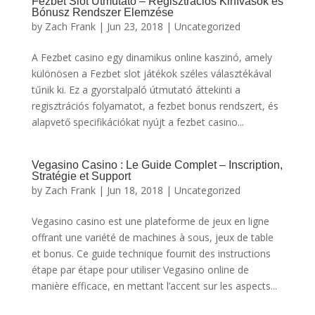
Fezbet Slot Útmutató – Regisztrációs Kihívások és
Bónusz Rendszer Elemzése
by
Zach Frank
|
Jun 23, 2018
|
Uncategorized
A Fezbet casino egy dinamikus online kaszinó, amely
különösen a Fezbet slot játékok széles választékával
tűnik ki. Ez a gyorstalpaló útmutató áttekinti a
regisztrációs folyamatot, a fezbet bonus rendszert, és
alapvető specifikációkat nyújt a fezbet casino...
Vegasino Casino : Le Guide Complet – Inscription,
Stratégie et Support
by
Zach Frank
|
Jun 18, 2018
|
Uncategorized
Vegasino casino est une plateforme de jeux en ligne
offrant une variété de machines à sous, jeux de table
et bonus. Ce guide technique fournit des instructions
étape par étape pour utiliser Vegasino online de
manière efficace, en mettant l’accent sur les aspects...