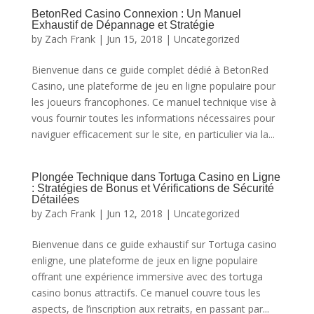
BetonRed Casino Connexion : Un Manuel
Exhaustif de Dépannage et Stratégie
by
Zach Frank
|
Jun 15, 2018
|
Uncategorized
Bienvenue dans ce guide complet dédié à BetonRed
Casino, une plateforme de jeu en ligne populaire pour
les joueurs francophones. Ce manuel technique vise à
vous fournir toutes les informations nécessaires pour
naviguer efficacement sur le site, en particulier via la...
Plongée Technique dans Tortuga Casino en Ligne
: Stratégies de Bonus et Vérifications de Sécurité
Détailées
by
Zach Frank
|
Jun 12, 2018
|
Uncategorized
Bienvenue dans ce guide exhaustif sur Tortuga casino
enligne, une plateforme de jeux en ligne populaire
offrant une expérience immersive avec des tortuga
casino bonus attractifs. Ce manuel couvre tous les
aspects, de l’inscription aux retraits, en passant par...