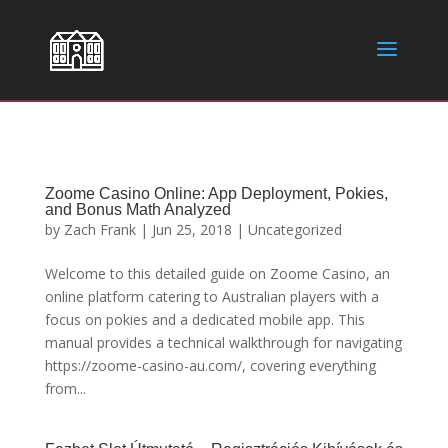
Zoome Casino Online: App Deployment, Pokies,
and Bonus Math Analyzed
by
Zach Frank
|
Jun 25, 2018
|
Uncategorized
Welcome to this detailed guide on Zoome Casino, an
online platform catering to Australian players with a
focus on pokies and a dedicated mobile app. This
manual provides a technical walkthrough for navigating
https://zoome-casino-au.com/, covering everything
from...