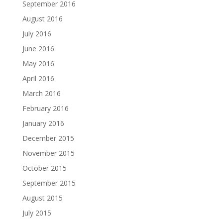
September 2016
August 2016
July 2016
June 2016
May 2016
April 2016
March 2016
February 2016
January 2016
December 2015
November 2015
October 2015
September 2015
August 2015
July 2015